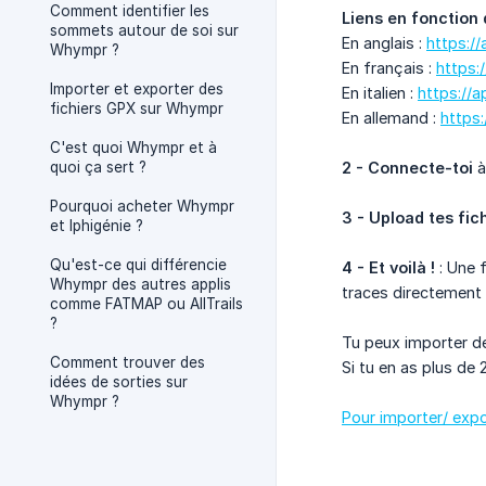
Comment identifier les
Liens en fonction 
sommets autour de soi sur
En anglais :
https:/
Whympr ?
En français :
https:
Importer et exporter des
En italien :
https://
fichiers GPX sur Whympr
En allemand :
https
C'est quoi Whympr et à
quoi ça sert ?
2 - Connecte-toi
à
Pourquoi acheter Whympr
3 - Upload tes fic
et Iphigénie ?
Qu'est-ce qui différencie
4 - Et voilà !
: Une 
Whympr des autres applis
traces directement d
comme FATMAP ou AllTrails
?
Tu peux importer des
Comment trouver des
Si tu en as plus de 
idées de sorties sur
Whympr ?
Pour importer/ exp