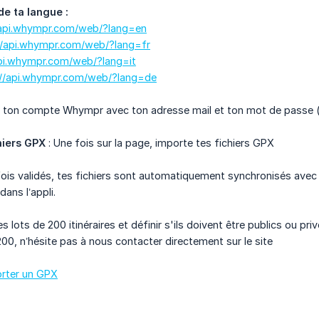
de ta langue :
/api.whympr.com/web/?lang=en
//api.whympr.com/web/?lang=fr
api.whympr.com/web/?lang=it
://api.whympr.com/web/?lang=de
 ton compte Whympr avec ton adresse mail et ton mot de passe (celu
hiers GPX
: Une fois sur la page, importe tes fichiers GPX
fois validés, tes fichiers sont automatiquement synchronisés ave
ans l’appli.
 lots de 200 itinéraires et définir s'ils doivent être publics ou priv
200, n’hésite pas à nous contacter directement sur le site
orter un GPX